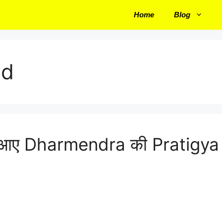
Home
Blog
od
े आए Dharmendra की Pratigya 