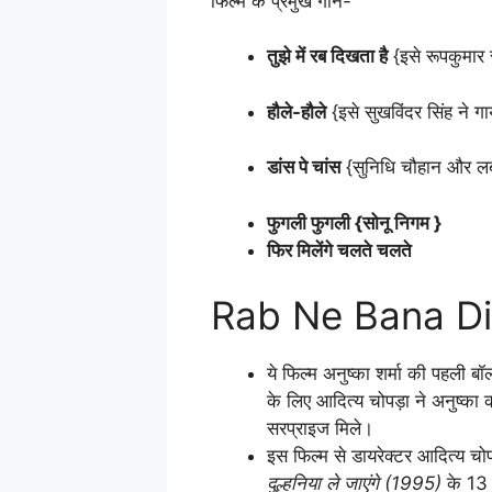
फिल्म के प्रमुख गाने-
तुझे में रब दिखता है
{इसे रूपकुमार र
हौले-हौले
{इसे सुखविंदर सिंह ने गाय
डांस पे चांस
{सुनिधि चौहान और लब 
फुगली फुगली {सोनू निगम }
फिर मिलेंगे चलते चलते
Rab Ne Bana Di
ये फिल्म अनुष्का शर्मा की पहली 
के लिए आदित्य चोपड़ा ने अनुष्का 
सरप्राइज मिले।
इस फिल्म से डायरेक्टर आदित्य चोप
दुल्हनिया ले जाएंगे (1995)
के 13 