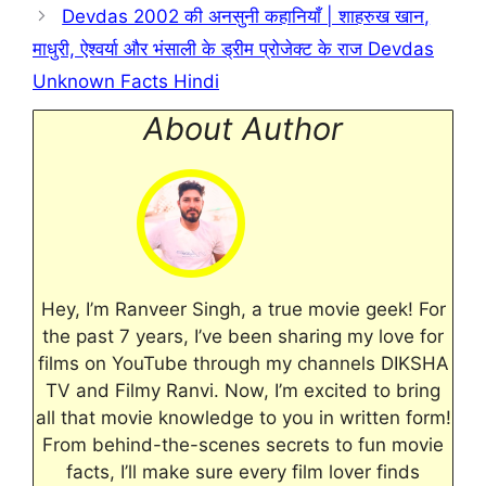
Devdas 2002 की अनसुनी कहानियाँ | शाहरुख खान,
माधुरी, ऐश्वर्या और भंसाली के ड्रीम प्रोजेक्ट के राज Devdas
Unknown Facts Hindi
About Author
Hey, I’m Ranveer Singh, a true movie geek! For
the past 7 years, I’ve been sharing my love for
films on YouTube through my channels DIKSHA
TV and Filmy Ranvi. Now, I’m excited to bring
all that movie knowledge to you in written form!
From behind-the-scenes secrets to fun movie
facts, I’ll make sure every film lover finds