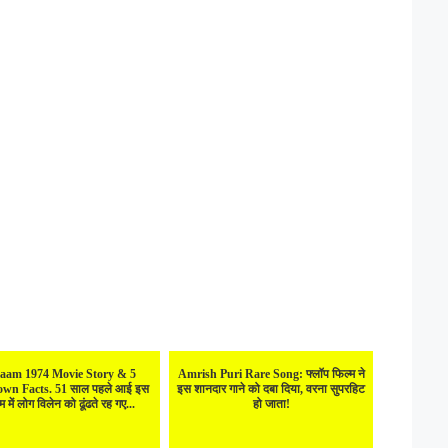
aam 1974 Movie Story & 5
Amrish Puri Rare Song: फ्लॉप फिल्म ने
wn Facts. 51 साल पहले आई इस
इस शानदार गाने को दबा दिया, वरना सुपरहिट
म में लोग विलेन को ढूंढते रह गए...
हो जाता!